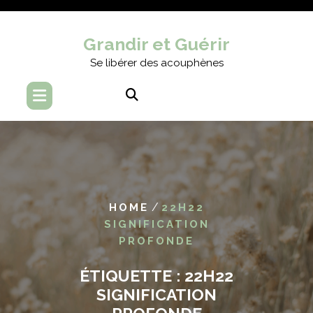
Skip
to
Grandir et Guérir
content
Se libérer des acouphènes
/
HOME
22H22
SIGNIFICATION
PROFONDE
ÉTIQUETTE :
22H22
SIGNIFICATION