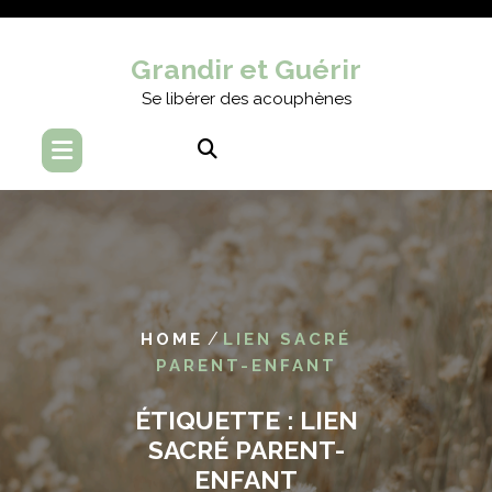
Skip
to
Grandir et Guérir
content
Se libérer des acouphènes
/
HOME
LIEN SACRÉ
PARENT-ENFANT
ÉTIQUETTE :
LIEN
SACRÉ PARENT-
ENFANT